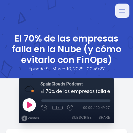
El 70% de las empresas
falla en la Nube (y cómo
evitarlo con FinOps)
•
•
Episode 9
March 10, 2025
00:49:27
SpainClouds Podcast
1x
00:00
/
00:49:27
SUBSCRIBE
SHARE