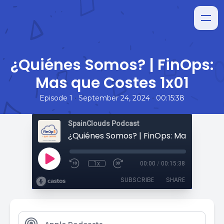
¿Quiénes Somos? | FinOps:
Mas que Costes 1x01
•
•
Episode 1
September 24, 2024
00:15:38
SpainClouds Podcast
1x
00:00
/
00:15:38
SUBSCRIBE
SHARE