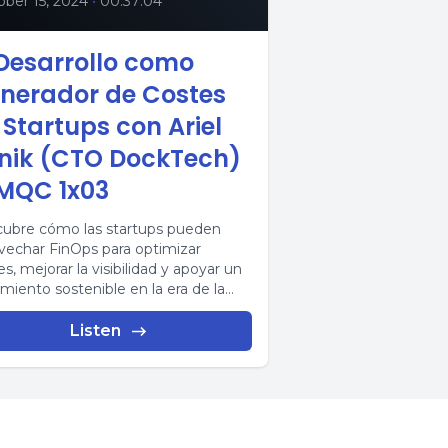
ber 15, 2024
•
00:37:04
 Desarrollo como
nerador de Costes
 Startups con Ariel
nik (CTO DockTech)
FMQC 1x03
ubre cómo las startups pueden
vechar FinOps para optimizar
s, mejorar la visibilidad y apoyar un
imiento sostenible en la era de la
...
Listen