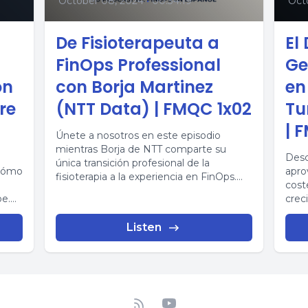
October 08, 2024
•
00:34:19
Octo
De Fisioterapeuta a
El
FinOps Professional
Ge
on
con Borja Martinez
en
re
(NTT Data) | FMQC 1x02
Tu
| 
Únete a nosotros en este episodio
mientras Borja de NTT comparte su
Desc
única transición profesional de la
 cómo
apro
fisioterapia a la experiencia en FinOps.
coste
Descubre...
e.
crec
nube.
Listen