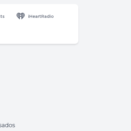
ts
iHeartRadio
sados